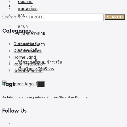
บทความ
แคตตาล็อก
สาขา
Search for:
สาขา
Categories
ตัวแทนจำหน่าย
Decoration
ร่วมธุรกิจกับเรา
Door Windows
วิธีการสั่งซื้อ
Home Land
วิธีการสั่งซื้อและชำระเงิน
Roof Installation
เงื่อนไขการให้บริการ
Uncategorized
Tags
X
Architecture
Building
interior
Kitchen Style
Plan
Planning
Follow Us