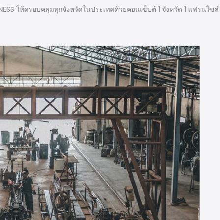
NESS ให้ครอบคลุมทุกจังหวัดในประเทศด้วยคอนเซ็ปต์ 1 จังหวัด 1 แฟรนไชส์