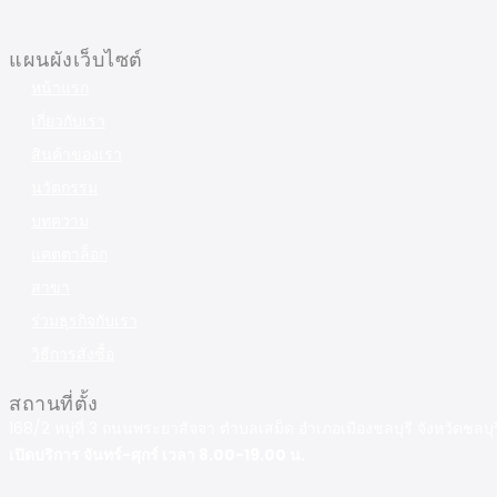
แผนผังเว็บไซต์
หน้าแรก
เกี่ยวกับเรา
สินค้าของเรา
นวัตกรรม
บทความ
แคตตาล็อก
สาขา
ร่วมธุรกิจกับเรา
วิธีการสั่งซื้อ
สถานที่ตั้ง
168/2 หมู่ที่ 3 ถนนพระยาสัจจา ตำบลเสม็ด อำเภอเมืองชลบุรี จังหวัดชลบ
เปิดบริการ จันทร์-ศุกร์ เวลา 8.00-19.00 น.