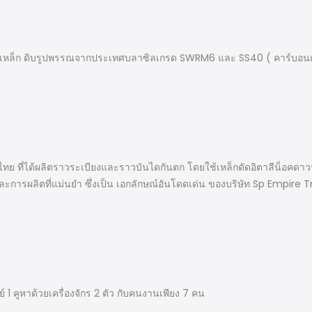
ีการใช้เหล็ก ดิบรูปพรรณจากประเทศบลาซิลเกรด SWRM6 และ SS40 ( คาร์บอนต่
ศไทย ที่ได้ผลิตราวระเบียงและราวบันไดกันตก โดยใช้เหล็กดัดอิตาลีน็อค
และการผลิตที่แม่นยำ ซึ่งเป็น เอกลักษณ์อันโดดเด่น ของบริษัท Sp Empire 
์ 1 คูหาด้วยเครื่องจักร 2 ตัว กับคนงานเพียง 7 คน