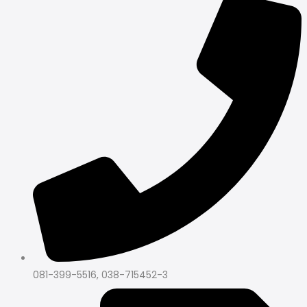
081-399-5516, 038-715452-3