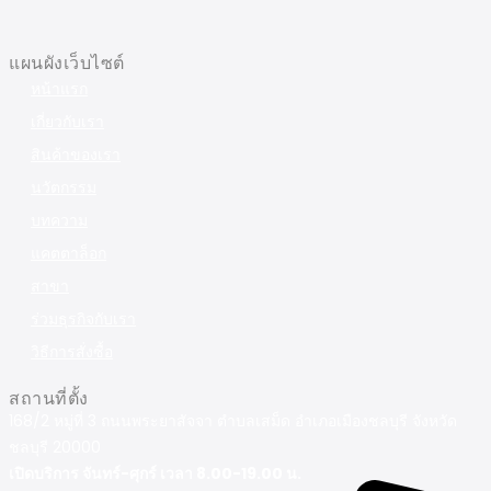
แผนผังเว็บไซต์
หน้าแรก
เกี่ยวกับเรา
สินค้าของเรา
นวัตกรรม
บทความ
แคตตาล็อก
สาขา
ร่วมธุรกิจกับเรา
วิธีการสั่งซื้อ
สถานที่ตั้ง
168/2 หมู่ที่ 3 ถนนพระยาสัจจา ตำบลเสม็ด อำเภอเมืองชลบุรี จังหวัด
ชลบุรี 20000
เปิดบริการ จันทร์-ศุกร์ เวลา 8.00-19.00 น.