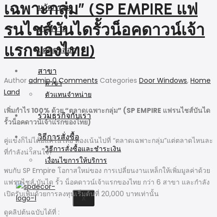
เฉพาะกลุ่ม” (SP EMPIRE แฟ
นวัตกรรม
รนไชส์บันไดรั้วน็อคดาวน์เจ้า
บทความ
แรกของไทย)
แคตตาล็อก
สาขา
Author
admin
0 Comments
Categories
Door Windows
,
Home
สาขา
Land
ตัวแทนจำหน่าย
เพิ่มกำไร 100% ด้วย “ตลาดเฉพาะกลุ่ม” (SP EMPIRE แฟรนไชส์บันได
ร่วมธุรกิจกับเรา
รั้วน็อคดาวน์เจ้าแรกของไทย)
วิธีการสั่งซื้อ
คู่แข่งก็ไม่ได้มีแค่ในไทย ต้องเน้นไปที่ “ตลาดเฉพาะกลุ่ม”แต่ตลาดไหนละ
วิธีการสั่งซื้อและชำระเงิน
ที่กำลังน่าสนใจ?
เงื่อนไขการให้บริการ
พบกับ SP Empire โอกาสใหม่ของ การเปลี่ยนงานเหล็กให้เพิ่มมูลค่าด้วย
แฟรนไชส์ บันได รั้ว น็อคดาวน์เจ้าแรกของไทย กว่า 6 สาขา และกำลัง
เปิดรับเพิ่มด้วยการลงทุนเริ่มต้นที่ 20,000 บาทเท่านั้น
X
ดูคลิปต้นฉบับได้ที่ :