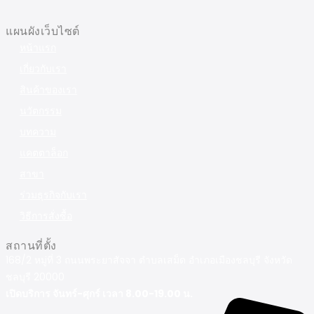
แผนผังเว็บไซต์
หน้าแรก
เกี่ยวกับเรา
สินค้าของเรา
นวัตกรรม
บทความ
แคตตาล็อก
สาขา
ร่วมธุรกิจกับเรา
วิธีการสั่งซื้อ
สถานที่ตั้ง
168/2 หมู่ที่ 3 ถนนพระยาสัจจา ตำบลเสม็ด อำเภอเมืองชลบุรี จังหวัด
ชลบุรี 20000
เปิดบริการ จันทร์-ศุกร์ เวลา 8.00-19.00 น.