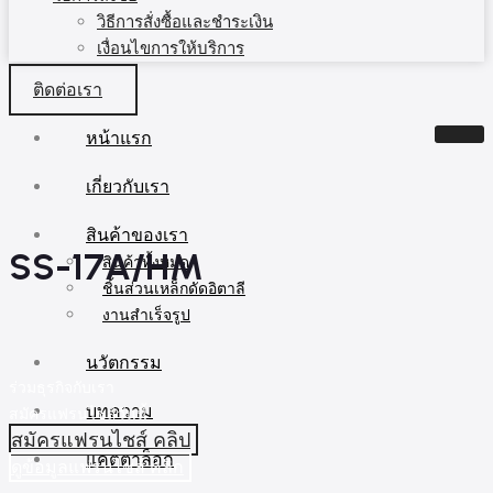
วิธีการสั่งซื้อและชำระเงิน
เงื่อนไขการให้บริการ
ติดต่อเรา
หน้าแรก
เกี่ยวกับเรา
สินค้าของเรา
SS-17A/HM
สินค้าทั้งหมด
ชิ้นส่วนเหล็กดัดอิตาลี
งานสำเร็จรูป
นวัตกรรม
ร่วมธุรกิจกับเรา
บทความ
สมัครแฟรนไชส์วันนี้
สมัครแฟรนไชส์ คลิป
แคตตาล็อก
ดูข้อมูลแฟรนไชส์ คลิก