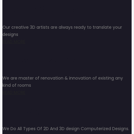
Custom Solutions
Our creative 3D artists are always ready to translate your
designs
READ MORE
Renovate Rooms
We are master of renovation & innovation of existing any
kind of rooms
READ MORE
3D Design Layouts
We Do All Types Of 2D And 3D design Computerized Designs.