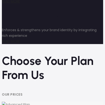
READ MORE
Outsourced Service InHouse
Enforces & strengthens your brand identity by integrating
rich experience
READ MORE
Choose Your Plan
From Us
OUR PRICES