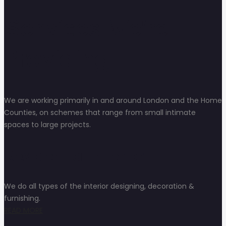
Services We’re
Providing
We are working primarily in and around London and the Home
Counties, on schemes that range from small intimate
spaces to large projects.
Residential Interior
We do all types of the interior designing, decoration &
furnishing.
READ MORE