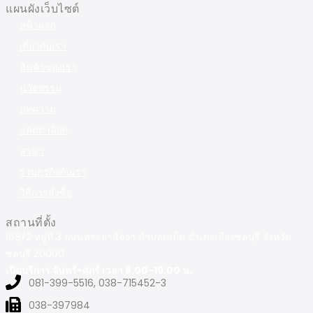
แผนผังเว็บไซต์
หน้าแรก
เกี่ยวกับเรา
สินค้าของเรา
นวัตกรรม
บทความ
แคตตาล็อก
สาขา
ร่วมธุรกิจกับเรา
วิธีการสั่งซื้อ
สถานที่ตั้ง
168/2 หมู่ที่ 3 ถนนพระยาสัจจา ตำบลเสม็ด อำเภอเมืองชลบุรี จังหวัด
ชลบุรี 20000
เปิดบริการ จันทร์-ศุกร์ เวลา 8.00-19.00 น.
081-399-5516, 038-715452-3
038-397984