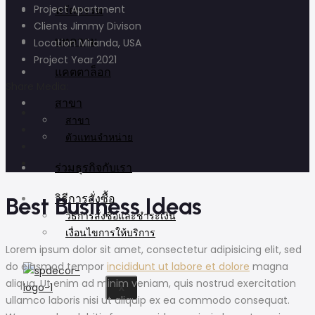
Project
Apartment
นวัตกรรม
Clients
Jimmy Divison
บทความ
Location
Miranda, USA
Project Year
2021
แคตตาล็อก
Share Media:
สาขา
สาขา
ตัวแทนจำหน่าย
ร่วมธุรกิจกับเรา
วิธีการสั่งซื้อ
Best Business Ideas
วิธีการสั่งซื้อและชำระเงิน
เงื่อนไขการให้บริการ
Lorem ipsum dolor sit amet, consectetur adipisicing elit, sed
do eiusmod tempor
incididunt ut labore et dolore
magna
aliqua. Ut enim ad minim veniam, quis nostrud exercitation
X
ullamco laboris nisi ut aliquip ex ea commodo consequat.