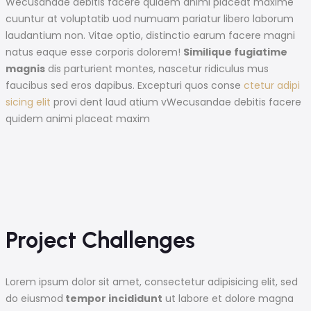
Wecusandae debitis facere quidem animi placeat maxime
cuuntur at voluptatib uod numuam pariatur libero laborum
laudantium non. Vitae optio, distinctio earum facere magni
natus eaque esse corporis dolorem!
Similique fugiatime
magnis
dis parturient montes, nascetur ridiculus mus
faucibus sed eros dapibus. Excepturi quos conse
ctetur adipi
sicing elit
provi dent laud atium vWecusandae debitis facere
quidem animi placeat maxim
Project Challenges
Lorem ipsum dolor sit amet, consectetur adipisicing elit, sed
do eiusmod
tempor incididunt
ut labore et dolore magna