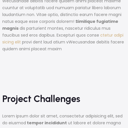
Wecusandae debitis facere quidem animi placeat maxime
cuuntur at voluptatib uod numuam pariatur libero laborum
laudantium non. Vitae optio, distinctio earum facere magni
natus eaque esse corporis dolorem!
Similique fugiatime
magnis
dis parturient montes, nascetur ridiculus mus
faucibus sed eros dapibus. Excepturi quos conse
ctetur adipi
sicing elit
provi dent laud atium vWecusandae debitis facere
quidem animi placeat maxim
Project Challenges
Lorem ipsum dolor sit amet, consectetur adipisicing elit, sed
do eiusmod
tempor incididunt
ut labore et dolore magna