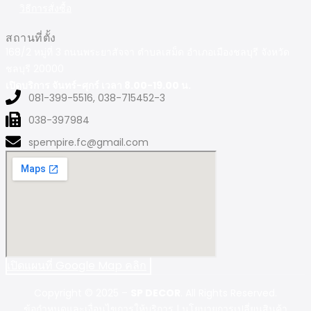
วิธีการสั่งซื้อ
สถานที่ตั้ง
168/2 หมู่ที่ 3 ถนนพระยาสัจจา ตำบลเสม็ด อำเภอเมืองชลบุรี จังหวัด
ชลบุรี 20000
เปิดบริการ จันทร์-ศุกร์ เวลา 8.00-19.00 น.
081-399-5516, 038-715452-3
038-397984
spempire.fc@gmail.com
เปิดแผนที่ Google Map คลิก
Copyright © 2025 –
SP DECOR
. All Rights Reserved.
ข้อกำหนดและเงื่อนไขการให้บริการ
|
นโยบายการเปลี่ยนสินค้า