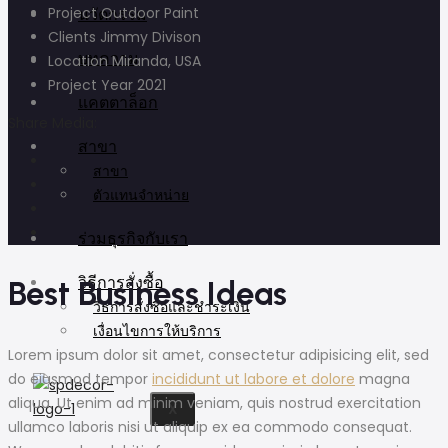
Project
Outdoor Paint
นวัตกรรม
Clients
Jimmy Divison
บทความ
Location
Miranda, USA
Project Year
2021
แคตตาล็อก
Share Media:
สาขา
สาขา
ตัวแทนจำหน่าย
ร่วมธุรกิจกับเรา
วิธีการสั่งซื้อ
Best Business Ideas
วิธีการสั่งซื้อและชำระเงิน
เงื่อนไขการให้บริการ
Lorem ipsum dolor sit amet, consectetur adipisicing elit, sed
do eiusmod tempor
incididunt ut labore et dolore
magna
aliqua. Ut enim ad minim veniam, quis nostrud exercitation
X
ullamco laboris nisi ut aliquip ex ea commodo consequat.