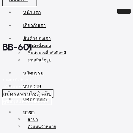
หน้าแรก
เกี่ยวกับเรา
สินค้าของเรา
BB-601
สินค้าทั้งหมด
ชิ้นส่วนเหล็กดัดอิตาลี
งานสำเร็จรูป
นวัตกรรม
ร่วมธุรกิจกับเรา
บทความ
สมัครแฟรนไชส์วันนี้
สมัครแฟรนไชส์ คลิป
แคตตาล็อก
ดูข้อมูลแฟรนไชส์ คลิก
สาขา
สาขา
ตัวแทนจำหน่าย