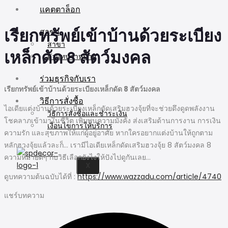
แคตตาล็อก
สาขา
เรียกทรัพย์เข้าบ้านด้วยระเบียง
สาขา
เหล็กดัด 8 สัตว์มงคล
ตัวแทนจำหน่าย
ร่วมธุรกิจกับเรา
เรียกทรัพย์เข้าบ้านด้วยระเบียงเหล็กดัด 8 สัตว์มงคล
วิธีการสั่งซื้อ
ไอเดียแต่งบ้านด้วยระเบียงเหล็กดัดเสริมฮวงจุ้ยที่จะช่วยดึงดูดพลังงาน
วิธีการสั่งซื้อและชำระเงิน
โชคลาภเข้ามาในชีวิต เพิ่มพูนความมั่งคั่ง ส่งเสริมด้านการงาน การเงิน
เงื่อนไขการให้บริการ
ความรัก และสุขภาพให้แก่ผู้อยู่อาศัย หากใครอยากแต่งบ้านให้ถูกตาม
หลักฮวงจุ้ยแล้วละก็… เรามีไอเดียเหล็กดัดเสริมฮวงจุ้ย 8 สัตว์มงคล 8
ความหมายดีๆ กับวิธีเลือกยังไงให้ปังไปดูกันเลย…
X
ดูบทความต้นฉบับได้ที่ :
https://www.wazzadu.com/article/4740
แชร์บทความ