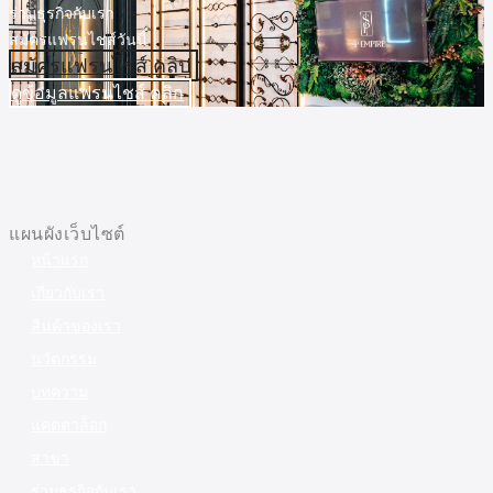
ร่วมธุรกิจกับเรา
สมัครแฟรนไชส์วันนี้
สมัครแฟรนไชส์ คลิป
ดูข้อมูลแฟรนไชส์ คลิก
แผนผังเว็บไซต์
หน้าแรก
เกี่ยวกับเรา
สินค้าของเรา
นวัตกรรม
บทความ
แคตตาล็อก
สาขา
ร่วมธุรกิจกับเรา