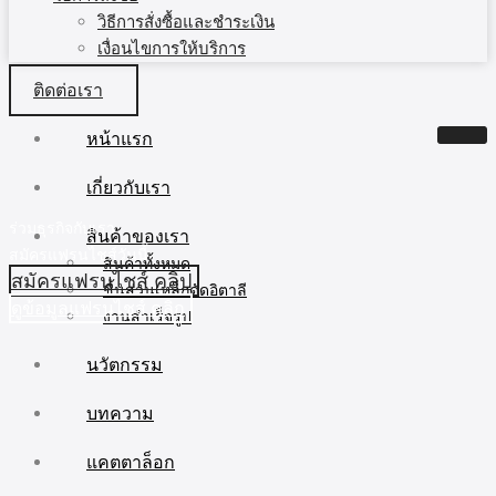
วิธีการสั่งซื้อและชำระเงิน
เงื่อนไขการให้บริการ
ติดต่อเรา
หน้าแรก
เกี่ยวกับเรา
ร่วมธุรกิจกับเรา
สินค้าของเรา
สมัครแฟรนไชส์วันนี้
สินค้าทั้งหมด
สมัครแฟรนไชส์ คลิป
ชิ้นส่วนเหล็กดัดอิตาลี
ดูข้อมูลแฟรนไชส์ คลิก
งานสำเร็จรูป
นวัตกรรม
บทความ
แคตตาล็อก