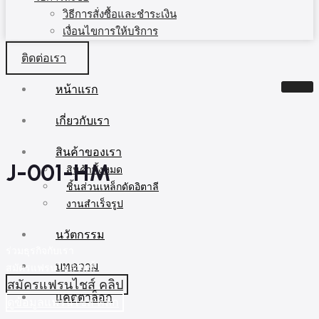
วิธีการสั่งซื้อและชำระเงิน
เงื่อนไขการให้บริการ
ติดต่อเรา
หน้าแรก
เกี่ยวกับเรา
สินค้าของเรา
J-001-HM
สินค้าทั้งหมด
ชิ้นส่วนเหล็กดัดอิตาลี
งานสำเร็จรูป
นวัตกรรม
ร่วมธุรกิจกับเรา
บทความ
สมัครแฟรนไชส์วันนี้
สมัครแฟรนไชส์ คลิป
แคตตาล็อก
ดูข้อมูลแฟรนไชส์ คลิก