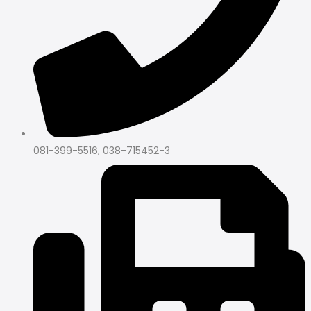
081-399-5516, 038-715452-3