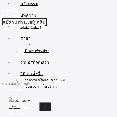
นวัตกรรม
ร่วมธุรกิจกับเรา
บทความ
สมัครแฟรนไชส์วันนี้
สมัครแฟรนไชส์ คลิป
แคตตาล็อก
ดูข้อมูลแฟรนไชส์ คลิก
สาขา
สาขา
ตัวแทนจำหน่าย
ร่วมธุรกิจกับเรา
วิธีการสั่งซื้อ
วิธีการสั่งซื้อและชำระเงิน
แผนผังเว็บไซต์
เงื่อนไขการให้บริการ
หน้าแรก
เกี่ยวกับเรา
สินค้าของเรา
X
นวัตกรรม